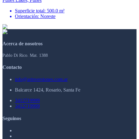
Funes Lakes, Funes
Superficie total: 500.0 m²
Orientación: Noreste
Acerca de nosotros
Pablo Di Rico. Mat. 1388
Contacto
info@arinversiones.com.ar
Balcarce 1424, Rosario, Santa Fe
3412719999
3412719999
Seguinos