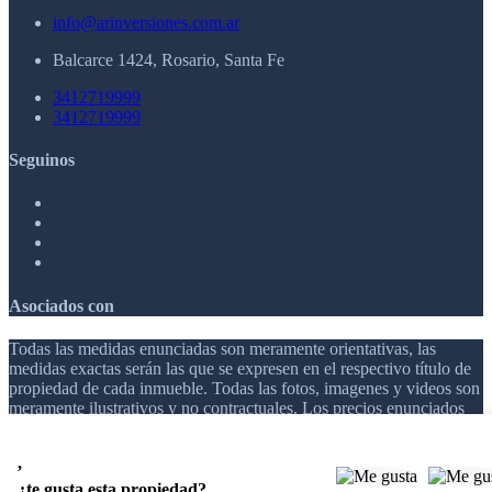
info@arinversiones.com.ar
Balcarce 1424, Rosario, Santa Fe
3412719999
3412719999
Seguinos
Asociados con
Todas las medidas enunciadas son meramente orientativas, las
medidas exactas serán las que se expresen en el respectivo título de
propiedad de cada inmueble. Todas las fotos, imagenes y videos son
meramente ilustrativos y no contractuales. Los precios enunciados
son meramente orientativos y no contractuales.
,
© 2026 AR INVERSIONES.
¿te gusta esta propiedad?