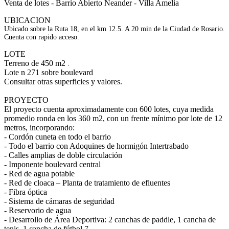
Venta de lotes - Barrio Abierto Neander - Villa Amelia
UBICACION
Ubicado sobre la Ruta 18, en el km 12.5. A 20 min de la Ciudad de Rosario.
Cuenta con rapido acceso.
LOTE
Terreno de 450 m2
.
Lote n 271 sobre boulevard
Consultar otras superficies y valores.
PROYECTO
El proyecto cuenta aproximadamente con 600 lotes, cuya medida
promedio ronda en los 360 m2, con un frente mínimo por lote de 12
metros, incorporando:
- Cordón cuneta en todo el barrio
- Todo el barrio con Adoquines de hormigón Intertrabado
- Calles amplias de doble circulación
- Imponente boulevard central
- Red de agua potable
- Red de cloaca – Planta de tratamiento de efluentes
- Fibra óptica
- Sistema de cámaras de seguridad
- Reservorio de agua
- Desarrollo de Área Deportiva: 2 canchas de paddle, 1 cancha de
tenis, 1 cancha de fútbol 7.