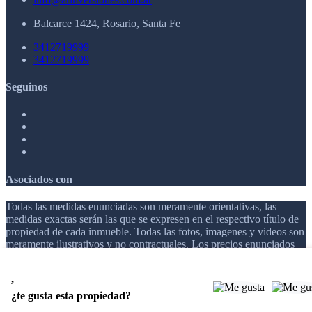
Balcarce 1424, Rosario, Santa Fe
3412719999
3412719999
Seguinos
Asociados con
Todas las medidas enunciadas son meramente orientativas, las
medidas exactas serán las que se expresen en el respectivo título de
propiedad de cada inmueble. Todas las fotos, imagenes y videos son
meramente ilustrativos y no contractuales. Los precios enunciados
son meramente orientativos y no contractuales.
,
© 2026 AR INVERSIONES.
¿te gusta esta propiedad?