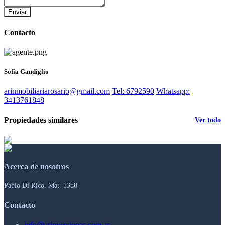
Enviar
Contacto
Sofia Gandiglio
arinmobiliariarosario@gmail.com
Tel: 6792590
Whatsapp:
3413761848
Propiedades similares
Ver todo
Acerca de nosotros
Pablo Di Rico. Mat. 1388
Contacto
info@arinversiones.com.ar