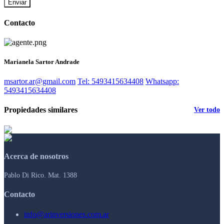
Enviar
Contacto
Marianela Sartor Andrade
msartor.ar@gmail.com
Tel: 5493415634408
Whatsapp:
5493415634408
Propiedades similares
Ver todo
Acerca de nosotros
Pablo Di Rico. Mat. 1388
Contacto
info@arinversiones.com.ar