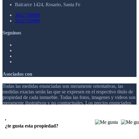
Balcarce 1424, Rosario, Santa Fe
3412719999
3412719999
Seguinos
Asociados con
Todas las medidas enunciadas son meramente orientativas, las
medidas exactas serán las que se expresen en el respectivo título de
propiedad de cada inmueble. Todas las fotos, imagenes y videos son
meramente ilustrativos y no contractuales. Los precios enunciados
son meramente orientativos y no contractuales.
,
© 2026 AR INVERSIONES.
¿te gusta esta propiedad?
Software Inmobiliario - Tokko Broker