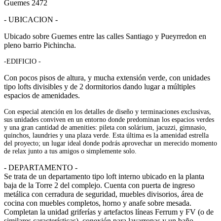
Guemes 2472
- UBICACION -
Ubicado sobre Guemes entre las calles Santiago y Pueyrredon en
pleno barrio Pichincha.
-EDIFICIO -
Con pocos pisos de altura, y mucha extensión verde, con unidades
tipo lofts divisibles y de 2 dormitorios dando lugar a múltiples
espacios de amenidades.
Con especial atención en los detalles de diseño y terminaciones exclusivas,
sus unidades conviven en un entorno donde predominan los espacios verdes
y una gran cantidad de amenities: pileta con solárium, jacuzzi, gimnasio,
quinchos, laundries y una plaza verde. Esta última es la amenidad estrella
del proyecto; un lugar ideal donde podrás aprovechar un merecido momento
de relax junto a tus amigos o simplemente solo.
- DEPARTAMENTO -
Se trata de un departamento tipo loft interno ubicado en la planta
baja de la Torre 2 del complejo. Cuenta con puerta de ingreso
metálica con cerradura de seguridad, muebles divisorios, área de
cocina con muebles completos, horno y anafe sobre mesada.
Completan la unidad griferías y artefactos líneas Ferrum y FV (o de
similares características), conexión para lavarropas y un baño