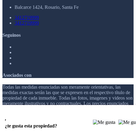
Balcarce 1424, Rosario, Santa Fe
3412719999
3412719999
Seguinos
Asociados con
Todas las medidas enunciadas son meramente orientativas, las
medidas exactas serán las que se expresen en el respectivo título de
propiedad de cada inmueble. Todas las fotos, imagenes y videos son
meramente ilustrativos y no contractuales. Los precios enunciados
son meramente orientativos y no contractuales.
,
© 2026 AR INVERSIONES.
¿te gusta esta propiedad?
Software Inmobiliario - Tokko Broker