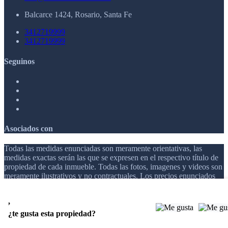
Balcarce 1424, Rosario, Santa Fe
3412719999
3412719999
Seguinos
Asociados con
Todas las medidas enunciadas son meramente orientativas, las
medidas exactas serán las que se expresen en el respectivo título de
propiedad de cada inmueble. Todas las fotos, imagenes y videos son
meramente ilustrativos y no contractuales. Los precios enunciados
son meramente orientativos y no contractuales.
,
© 2026 AR INVERSIONES.
¿te gusta esta propiedad?
Software Inmobiliario - Tokko Broker